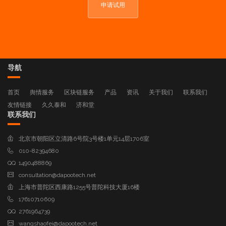
申请试用
导航
首页
舆情服务
区块链服务
产品
资讯
关于我们
联系我们
友情链接
久久泰和
济和堂
联系我们
北京市朝阳区立清路6号院3号楼1单元14层1706室
010-82394680
QQ 1490488869
consultation@dapootech.net
上海市普陀区西康路1255号普陀科技大厦16楼
17610710609
QQ 2761964739
wangshaofei@dapootech.net